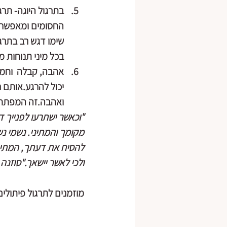
בתרגול היוגה- תרג
החסומים ומאפשרים
שימו דגש רב בתרג
בכל מיני תנוחות 
אהבה, קבלה  וחמל
יכול להרגע.אותם 
ואהבה.זה המפתח 
"וכאשר ישתרעו לפנייך ד
מקומך והמתיני. נשמי נ
להסיח את דעתך, המתיני 
ולכי לאשר יישאך."סוזנה 
מוזמנים לתרגול פיתולי