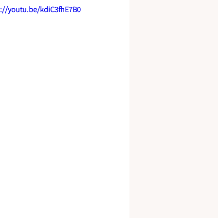
s://youtu.be/kdiC3fhE7B0