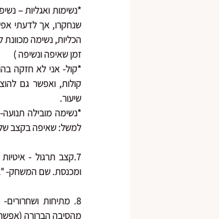
*
נשימות ואגליות
זמן שאיפה ונשיפה )
*
קול
שיעור.
*
נשימה מובילה תנועה
למשל: שאיפה בקצב של 4 ידיים עולות מעבר לראש, נשיפה ידיים יורדות סמוך לא
7.קצב תרגול 
ומכנסת. 
שם המשחק-
 "
8. מתיחות ושחרורים-