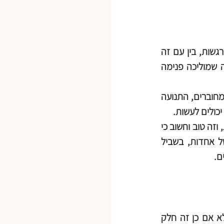
במצבים אלה הגוף "מחזיק" את הרגשות ולא נותן להם מקום. ההסכמה להרגיש את הרגשות, בין עם זה 
פחד, זעם, כעס, יאוש, חוסר אונים ושליטה וכו' דרך חיבור לתחושות הגוף ועם הנשימה שמוליכה פנימה 
הדיאלוג הזה בין המחשבה, הגוף והרגש - כבר יכול לאפשר לנו להיות מעט יותר בהירים ומחוברים, התנועה 
כולים לעשות. 
כמובן שבתוך השיעור נשים דגש גם על גם עונג, שמחה מהגוף, רכות ומלא תחושות טובות, וזה טוב וחשוב כי 
אם יורשה לי לדבר רוחנית, אנחנו צריכים להחזיק עכשיו תדר של אור, של תקווה, של אחדות, בשביל 
ם. 
- חשוב מאוד, אך שימו לב זה לא הזמן לשיתופים רגשיים (אלא אם כן זה חלק 