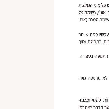
 – נשיפות ארוכות לעומת שאיפות.אפשר לבנות את זה באופן הדרגתי. יש כל מיני המלצות 
שנחקרו, אך לדעתי אפשר "לזרום".  עצירות נשימה בעיני סופר מרגיעות ונעימות, נשימת אוג'י, נשימה אל 
הכליות, נשימה מכוונת למטה אל האגן ואל האדמה, נשימה אל הבטן ופחות לבית החזה, נשימת סמנה (אותו 
- אני לא חזקה בהוצאת קולות.. זה לא חלק מהתרגול שלי אבל זה מצוין!! להוציא עכשיו כמה שיותר 
קולות, ואפשר גם להוציא צלילים תוך כדי תנועה, למשל אוםםם לאורך הנשיפה. אנחות בתחילת וסוף 
- במקום לשבת לפראניאמה אפשר להוביל את הנשימה אל תוך התנועה בספירה. 
- איטיות דינמית ועוצמתית מחוברת לאדמה. לא ממריצה מידי ומעלה ולא מרגיעה מידי 
 הייתי הולכת על מתיחות ושחרורים דינמיים, חזרות וניעות ופחות סטטי ומכנס- 
מהסיבה הברורה (אפשר כמה עצירות במהלך השיעור סטטיות לאורך כמה נשימות), בהמשך הדרך יהיה זמן 