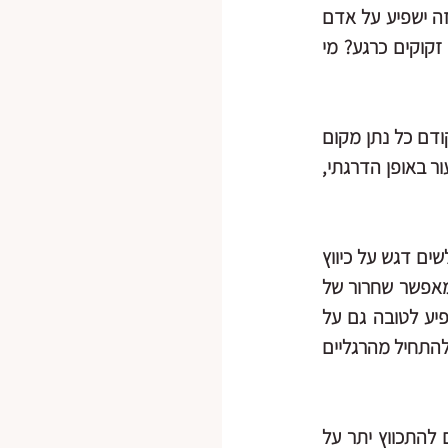
מהשיעור וזה מוסכם על כולם), גם אם מישהו חווה קושי רב והוא משתף – יכול להיות שזה ישפיע על אדם 
אחר שלא נכון עבורו לשמוע את השיתוף.אפשר לשאול איך הגוף שלכם היום? מה אתם זקוקים כרגע? מי 
- כמובן שזה נכון מאוד למדוט בימים אלה ולהרפות את הגוף, אך קודם כל נתן מקום 
לעוררות הגבוהה שהגוף חווה ונלך איתו, כאשר לאט לאט "נפרום" את המתח לאורך השיעור באופן הדרגתי, 
לשים דגש על כיווץ 
והרפייה של הגפיים ושל כל הגוף. במצבים שעלולים להיות טראומטיים השחרור בגפיים מאפשר שחרור של 
מתחים מהגוף, כמו ניקוי וניקוז של אנרגיות דחוסות שתקועות בגוף. הכיווץ בגפיים משפיע לטובה גם על 
מתחים במקומות הברורים יותר כמו איזור מקלעת השמש, הבטן, צוואר ובית החזה.עדיף להתחיל מהרגליים 
4. במצבי טראומה שרירי הליבה הראשונים להפגע, כאשר שרירי התנועה הגדולים נוטים להתכווץ יתר על 