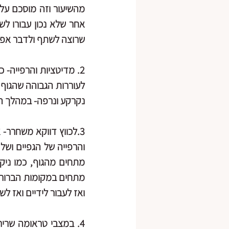
שרוצה לשתף ולדבר אפש
2. מדיטציות והרפייה
נקרקע ונרפה- במהלך הש
3.לכווץ דווקא משחרר- אחת הטכניקות של טיפול בטראומה דרך גוף היא כיווץ ושחרור. 
ואז לעבור לידיים ואז לש