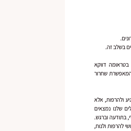
נים.
ים בשלב זה.
אני רוצה להציע את האפשרות להיעזר בעקרונות וכלים מיוגה תרפיה וכלים וטיפול בטראומה דווקא 
לשיעורים הרגילים. מסגרת קבוצתית יכולה גם לתת מענה משמעותי של וויסות וקרקוע המאפשרת שחרור 
 - זו הידיעה הברורה שאנחנו לא מנסים עכשיו להרגיע ולהרפות, אלא 
ללכת עם החוויה הנוכחית של המתרגלים, מתוך הבנה שכנראה חלק או רוב המתרגלים שלנו נמצאים 
במקום ובמצב אחר מהרגיל, ויש סיכוי רב שיגיעו אלינו במצב עוררות גבוהה המתבטא בגוף, בתודעה וברגש. 
אולי דופק לב גבוה, יותר כאבים בגוף, שרירים תפוסים, נשימה שטחית, מחשבות רצות, קושי להרפות ולנוח, 