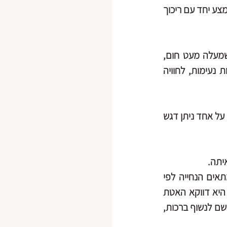
המידה, בעיקר גב תחתון, אדקטורם, שרירי צוואר וכתפיים. תרגול השם דגש על חיזוק האמצע יחד עם ריכוך 
- עצרו מידי פעם בשיעור ואחרי תנועה שמעלה מעט חום, 
נפלא לעצור רגע ולשים דגש על תחושות הגוף כעת, אפשר להנחות להתחבר לתחושות נעימות, לחוויה 
 לותר לזמן מה על נשימות מואצות או בעלות אופי מניפולטיבי מידי, בטיפול אחד על אחד ניתן דגש 
אם היא מואצת פשוט להנחות להיות עם זה, אם היא נתקעת- כנ"ל . לא לכל אחד מתאים הנחייה לפי 
ספירה מסוימת, אפשר להנחות לנשום כפי היכולת. אחת הטכניקות שאני עובדת איתם היא דווקא האטת 
השאיפה ולמלא חצי קיבולת או עד איפה שמרגישים שנעצר, להרגיש איפה היא נעצרת ומשם לנשוף ברכות, 