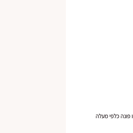
אני משכיבה אותו על הגב.גב תחתון וצוואר מוקשתים ומכווצים, אינם נוגעים במזרון, סנטרו פונה כלפי מעלה 