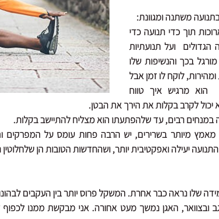
תנועה משתנה ומגוונת: 
הדגש הוא על נשיפות ארוכות תוך כדי תנועה כדי 
לרכך את שרירי התנועה הגדולים  ועל תנועתיות 
מפרקי ירכיים.כיוון שלא מורגל בכך והנשיפות שלו 
קצרות והשאיפות חזקות ומהירות, לוקח לו זמן אבל 
כשהוא מתחיל להרגע  הוא מרגיש איך טווח 
 יכול לקרב בקלות את הירך את הבטן.
ה במנחים רבים, עד שלהפתעתו הוא מצליח להתיישב בקלות.
נועה יעילה ואפקטיבית יותר, ושהחדשות הטובות הן שלחלוטין ני
ה שלו נראה כבר אחרת. המשקל פרוס יותר בין העקבים לבהונו