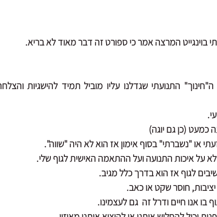
וינגייט המרצה אמר כי ספורט זה דבר מאוד לא בריא.
י.
 כמעט (כן גם יוגה)
י או "נשברתי" בסוף אימון אז הוא לא היה "שווה".
לא על איכות התנועה ועל ההתאמה האישית לגוף שלי.
יבים לגוף אז הוא בדרך כלל מגיב.
ציבות, חוסר שקט או כאב.
ף בו אנו חיים ודרל זה  גם לעצמינו.
נית יכול להחליש אותנו או להוציא אותנו מאיזון,