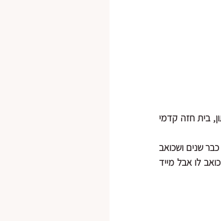
נוקשות גדולה מצוואר עד כף רגל, האגן נדחף קדימה מהמתח הרב בשרירי הגב התחתון, בית חזה קדמי 
אני מבקשת ממנו לנוע בחלל מעמידה לישיבה ולשכיבה והוא מגלה לי שלא מסוגל לשבת כבר שנים ושכואב 
לו כשהוא יוצא מהאוטו או קם מהמיטה, רק כשהוא עושה יוגה או רץ הכל משתחרר ולא כואב לו אבל מייד 