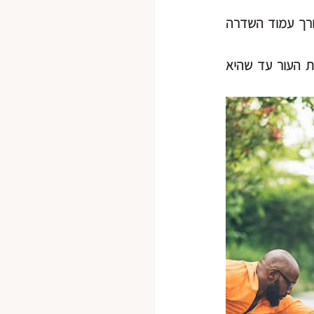
אני מניחה כרית מתחת לגב תחתון ומתחת לבסיס הגולגולת ומבקשת ממנו לנשום לאורך עמוד השדרה  
אני מבקשת ממנו לדמיין שהוא ממלא עם הנשימה את הגב מבפנים, מותח את רקמת העור עד שהיא 