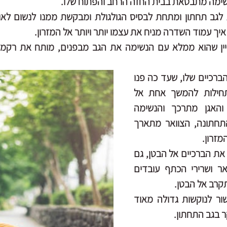
ימה מתבטאת בבית החזה הרחב והפתוח שלו.
איך עמוד השדרה מניח את עצמו יותר ויותר אל המזרון.
כשזה קורה אני רואה שהברכיים שלו, שעד כה פנו 
החוצה במין פיסוק מתחילות להמשך אחת אל 
השנייה, שרירי הישבן והאגן מתרכך והנשימה 
מתחילה להגיע לבטן התחתונה, הצוואר מתארך 
מזרון.
אני מבקשת ממנו לקרב את הברכיים אל הבטן, גם 
בכך הוא מתקשה. צוואר ושרירי הכתף עובדים 
רב אל הבטן.
אני מסבירה לו שזה קשור לנוקשות גדולה מאוד 
ר בגב התחתון.