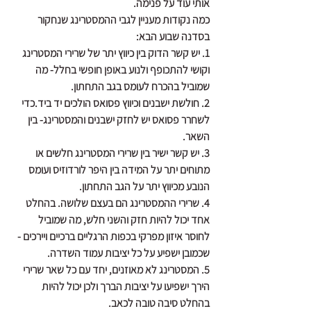
אותי עוד על פנימה.
כמה נקודות מעניין לגבי ההמסטרינג שנחקור 
בסדנה שבוע הבא:
1. יש קשר הדוק בין כיווץ יתר של שרירי המסטרינג 
וקושי להתכופף ולנוע באופן חופשי בחלל- מה 
שמוביל בהכרח לעומס בגב התחתון.
2. חולשת ישבנים וכיווץ פסואס הולכים יד ביד.כדי 
לשחרר פסואס יש לחזק ישבנים והמסטרינג- בין 
השאר.
3. יש קשר ישיר בין שרירי המסטרינג חלשים או 
מתוחים יתר על המידה בין היפר לורדוזיס ועומס 
הנובע מכיווץ יתר על הגב התחתון.
4. שרירי ההמסטרינג הם בעצם שלושה. בהחלט 
אחד יכול להיות חזק והשני חלש, מה שמוביל 
לחוסר איזון מפרקי בכפות הרגליים ברכיים ויירכים -
שכמובן ישפיע על כל יציבות עמוד השדרה.
5. המסטרינג לא מאוזנים, יחד עם כל שאר שרירי 
הירך ישפיעו על יציבות הברך ולכן יכול להיות 
בהחלט סיבה טובה לכאב.