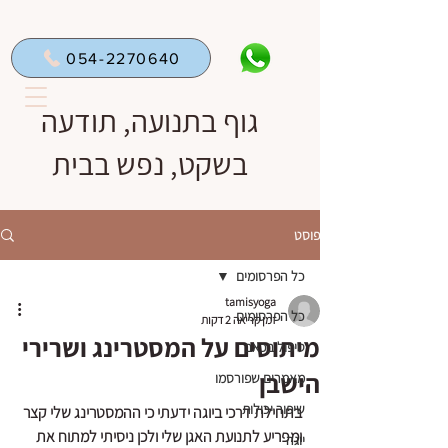
054-2270640
גוף בתנועה, תודעה
בשקט, נפש בבית
פוסט
כל הפרסומים
tamisyoga
כל הפרסומים
זמן קריאה 2 דקות
מיתוסים על המסטרינג ושרירי
טיפול בכאב
הישבן
מאמרים שפורסמו
שיפור יכולות
בתחילת דרכי ביוגה ידעתי כי ההמסטרינג שלי קצר 
ומפריע לתנועת האגן שלי ולכן ניסיתי למתוח את 
יוגה