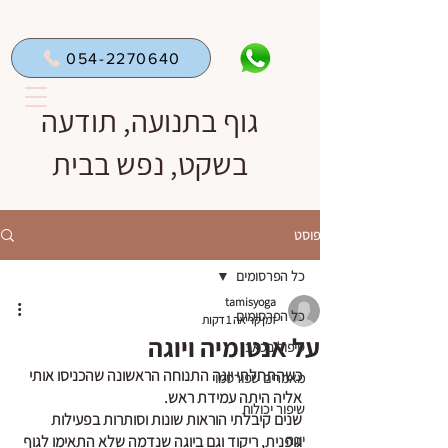
054-2270640
גוף בתנועה, תודעה
בשקט, נפש בבית
פוסט
כל הפרסומים
tamisyoga
כל הפרסומים
זמן קריאה 1 דקות
על אנטומיה ויוגה
טיפול בכאב
כשהתחלתי יוגה התנוחה הראשונה שהכניסו אותי 
מאמרים שפורסמו
אליה היתה עמידת ראש.
שיפור יכולות
שנים קיבלתי הוראות שונות וסותרות בפעילות 
יוגה
גופנית, ריקוד וגם ביוגה שנדמה שלא התאימו לגוף 