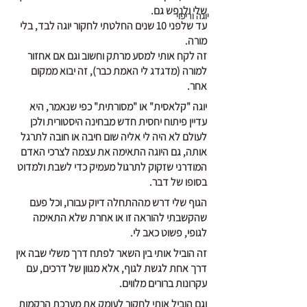
שלי ולנפש גם.
יוגה וריפוי
עד שלפני 10 שנים החלטתי לחקור יוגה לבד, בלי 
מורה.
זה לקח אותי למסע מרתק וחשוב וגם אם אחזור 
למורה (מדגדג לי האמת כבר), זה יבוא ממקום 
אחר.
יוגה "קלאסית" או "מסורתית" כפי שנאמר, היא 
עדיין פיתוח יחסית חדש מבחינה היסטורית ולכן 
לעולם לא היה לי אליה שום חיבה או חובה לתרגל 
אותה, גם היוגה התאימה את עצמה לצרכי האדם 
המודרני שזקוק לתרגול מעמיק כדי לשבת ולמדוט 
בסופו של דבר.
הגוף שלי דרש מההתחלה דיוק עבורו, וכל פעם 
שהקשבתי להוראה זו או אחרת שלא התאימה 
לגופי, פשוט כאב לי.
זה הוביל אותי בין השאר לפתח דרך משלי שבה אין 
דרך אחת לגשת לגוף, אלא מגוון של דרכים, עם 
עקרונות ברורים מלווים.
וגם הוביל אותי לחקור לעומק את מערכת הרקמות 