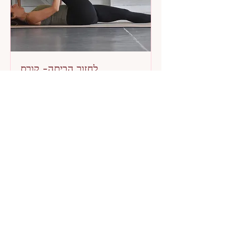
לחזור הביתה- קורס
עומק,בקרוב
המסע שלך לחיבור חיובי לגוף ולעצמך, 8
שבועות של טרנספורמציה
990
990
Join
השאירו פרטים ואחזור אליכם בשמחה.