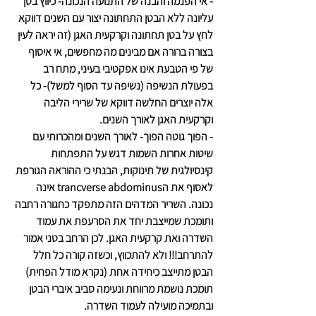
- אי הפנמה והבנה של התנועה הנכונה- כיווץ בטן 
עליונה ללא הבטן התחתונה יצור עם השנים דווקא 
לחץ על בטן תחתונה וקרקעית האגן (זה יראה לעין 
בצורה ברורה אם מבינים מה מחפשים, אי איסוף 
של פי הטבעת אינו אפקטיבי בעיני, מתח רב 
בפעולת הנשיפה (נשיפה עד הסוף למשל)- כל 
אלה יוצרים החלשה דווקא של שרירי הליבה 
וקרקעית האגן לאורך השנים.
- הפוך גוטה הפוך- לאורך השנים ומהכרותי עם 
שיטות אחרות השמות דגש על התפתחות 
קינסיולגית של תינוקות, הבנתי כי ההוראה הגורפת 
לאסוף את הtrancverse abdominus אינה 
נכונה. השריר המדהים הזה מתפקד כחגורה רחבה 
ותומכת שמייצבת יחד את הסרעפת את עמוד 
השדרה ואת קרקעית האגן. לכן הרחב בטני אמור 
להתרחב!!! ולא להתכווץ, וכשזה קורה כל חלל 
הבטן מתייצב כיחידה אחת (נקרא מודל הפחית) 
תומכת נושמת מרווחת ונעימה סביב איברי הבטן 
ובתמיכה מועילה לעמוד השדרה.