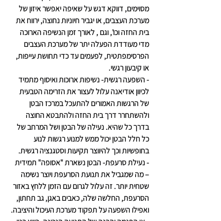
מסוימים, דווקא דגש על שאיפה יאפשר איזון של 
מערכת העצבים, או יגביר חיוניות נחוצה, ירווח את 
בית החזה וכו', וגם , לאורך זמן הנשיפה הארוכה 
מדי מעודדת הפעלה יתר של מערכת העצבים 
הפרסימפתטית, לפעמים עד כדי תחושת עייפות, 
או קיבעון רגשי.
- השפעה רגשית- נשיפות ארוכות ואיסוף מתמיד 
לכיוון אודיאנה עלול לעצור את הזרימה הטבעית 
של הרגשות האמורים להתעכל במרכז הבטן 
ולהשתחרר דרך בית החזה ולהתבטא החוצה 
בדרך כל שהיא. נעילה של הבטן ושל המרחב של 
כל חלל הבטן יכול ממש למנוע רגשות לנוע 
בחופשיות וכך להיווצר תקיעות וסטגנציה רגשית.
- נעילת סרעפת- הבטן נשארת "אסופה" תמידית 
– מה שמגביל את תנועת הסרעפת ויוצר נשימה 
שטחית יותר. זה עלול לגרום עם הזמן ללחץ באזור 
הסרעפת, החלשה שלה, כאבים באגן, גב תחתון, 
ואפילו השפעה על תפקוד מערכת העיכול והיציבה.