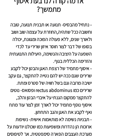
 אז מה קורה לנו בעת איסוף 
מתמשך?
- נתחיל מהבסיס- תנועה או תבנית תנועה, טובה 
וחשובה ככל שתהיה,החוזרת על עצמה שוב ושוב 
ולאורך שנים, ללא פעולה הפוכה ומגוונת, יכולה 
בסופו של דבר לצור חוסר איזון שרירי עד לכדי 
השפעה על היציבה והנשימה, היעילות התנועתית 
והזרימה הכללית בגוף.
- איסוף מתמיד של רצפת האגן והבטן יכול לקבע 
שרירים שגם ככה יש להם נטייה להתקצר, גם עקב 
ישיבה מרובה וגם בשל חוויה של סטרס ומתח. 
שרירים כמו rectus abdominus ופסואס- נוטים 
להתקצר ממקום הגנתי על איברי הבטן והלב, 
איסוף נוסף מתמיד יכול לאורך זמן לצור עוד מתח 
ואף לקבע את האגן והגב התחתון.
- תבניות נשימה לא מותאמות אישית- נשיפות 
ארוכות הן נהדרות ומשפיעות כמו שכולנו יודעות על 
מערכת העצבים הפארה סימפטטית, אך לטיפוסים 