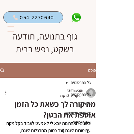
054-2270640
גוף בתנועה, תודעה
בשקט, נפש בבית
פוסט
כל הפרסומים
tamisyoga
כל הפרסומים
זמן קריאה 3 דקות
מה קורה לך כשאת כל הזמן
טיפול בכאב
אוספת את הבטן?
מאמרים שפורסמו
שיפור יכולות
בשנים האחרונות יוצא לי לא מעט לעבוד בקליניקה 
עם מורות ליוגה (וגם כמובן מתרגלות ליוגה, 
יוגה